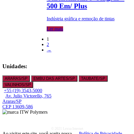
500 Em/ Plus
Indústria gráfica e remoção de tintas
Ler mais
1
2
→
Unidades:
ARARAS/SP
EMBU DAS ARTES/SP
TAUBATE/SP
VALINHOS/SP
+55 (19) 3543-5000
Av. Julio Victorello, 765
Araras/SP
CEP 13609-586
© 2021 Lexxa Internet
Ao visitar este site, você aceita nossa
Política de Privacidade