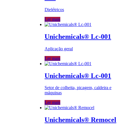
Dielétricos
Ler mais
Unichemicals® Lc-001
Aplicação geral
Ler mais
Unichemicals® Lc-001
Setor de colheita, picagem, caldeira e
máquinas
Ler mais
Unichemicals® Remocel