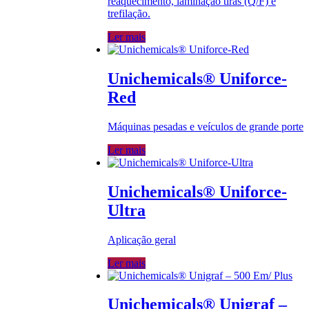
reaquecimento, laminação tiras (Q/F) e
trefilação.
Ler mais
Unichemicals® Uniforce-
Red
Máquinas pesadas e veículos de grande porte
Ler mais
Unichemicals® Uniforce-
Ultra
Aplicação geral
Ler mais
Unichemicals® Unigraf –