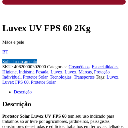
Luvex UV FPS 60 2Kg
Mãos e pele
BT
Solicitar orçamento
SKU:
40620000302000
Categorias:
Cosméticos
,
Especialidades
,
Higiene
,
Indústria Pesada
,
Luvex
,
Luvex
,
Marcas
,
Proteção
Individual
,
Protetor Solar
,
Tecnologias
,
Transportes
Tags:
Luvex
,
Luvex FPS 60
,
Protetor Solar
Descrição
Descrição
Protetor Solar Luvex UV FPS 60
tem seu uso indicado para
trabalhos ao ar livre por agricultores, jardineiros, paisagistas,
construtores de estradas e edifícios, trabalhos em ferrovias, telhados,