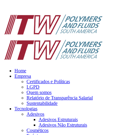
Pular
para
o
conteúdo
Home
Empresa
Certificados e Políticas
LGPD
Quem somos
Relatório de Transparência Salarial
Sustentabilidade
Tecnologias
Adesivos
Adesivos Estruturais
Adesivos Não Estruturais
Cosméticos