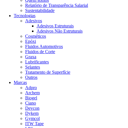
Quem somos
Relatório de Transparência Salarial
Sustentabilidade
Tecnologias
Adesivos
Adesivos Estruturais
Adesivos Não Estruturais
Cosméticos
Epóxi
Fluidos Automotivos
Fluidos de Corte
Graxa
Lubrificantes
Selantes
Tratamento de Superfície
Outros
Marcas
Adpro
Archem
Biogel
Ciano
Devcon
Dykem
Gymcol
ITW Tape