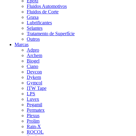
Epóxi
Fluidos Automotivos
Fluidos de Corte
Graxa
Lubrificantes
Selantes
Tratamento de Superfície
Outros
Marcas
Adpro
Archem
Biogel
Ciano
Devcon
Dykem
Gymcol
ITW Tape
LPS
Luvex
Pegamil
Permatex
Plexus
Prolim
Rain-X
ROCOL