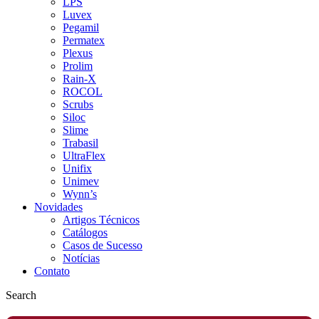
LPS
Luvex
Pegamil
Permatex
Plexus
Prolim
Rain-X
ROCOL
Scrubs
Siloc
Slime
Trabasil
UltraFlex
Unifix
Unimev
Wynn’s
Novidades
Artigos Técnicos
Catálogos
Casos de Sucesso
Notícias
Contato
Search