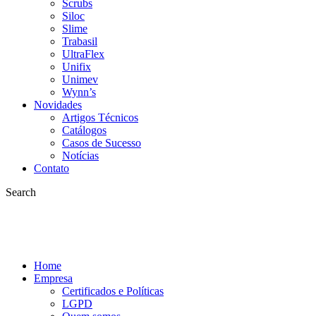
Scrubs
Siloc
Slime
Trabasil
UltraFlex
Unifix
Unimev
Wynn’s
Novidades
Artigos Técnicos
Catálogos
Casos de Sucesso
Notícias
Contato
Search
Home
Empresa
Certificados e Políticas
LGPD