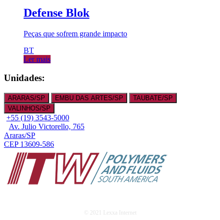
Defense Blok
Peças que sofrem grande impacto
BT
Ler mais
Unidades:
ARARAS/SP
EMBU DAS ARTES/SP
TAUBATE/SP
VALINHOS/SP
+55 (19) 3543-5000
Av. Julio Victorello, 765
Araras/SP
CEP 13609-586
© 2021 Lexxa Internet