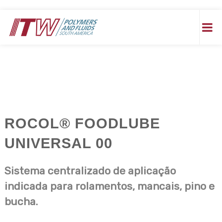
P
u
l
a
r
p
a
r
a
o
c
ROCOL® FOODLUBE
o
n
UNIVERSAL 00
t
e
ú
Sistema centralizado de aplicação
d
o
indicada para rolamentos, mancais, pino e
bucha.